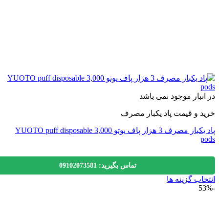
نبار موجود نمی باشد
 و قیمت پاد یکبار مصرف
پاد یکبار مصرف 3 هزار پاف یوتو 3,000 YUOTO puff disposable
تماس بگیرید: 09102073581
اب گزینه ها
ول
ی