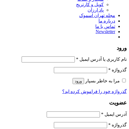
کویل و کارتریج
پاد ارزان
مجله تهران اسموک
درباره ما
تماس با ما
Newsletter
د
الزامی
کاربری یا آدرس ایمیل
*
الزامی
واژه
*
مرا به خاطر بسپار
ورود
اژه خود را فراموش کرده اید؟
ویت
الزامی
س ایمیل
*
الزامی
واژه
*