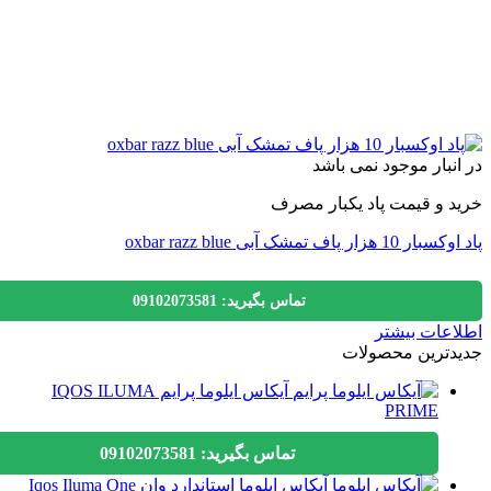
نبار موجود نمی باشد
 و قیمت پاد یکبار مصرف
زار پاف تمشک آبی oxbar razz blue
تماس بگیرید: 09102073581
عات بیشتر
دترین محصولات
آیکاس ایلوما پرایم IQOS ILUMA
PRIME
تماس بگیرید: 09102073581
آیکاس ایلوما استاندارد وان Iqos Iluma One