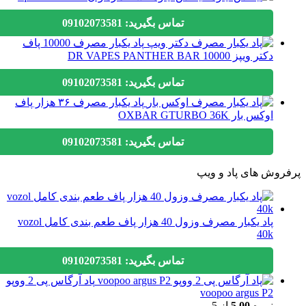
تماس بگیرید: 09102073581
پاد یکبار مصرف 10000 پاف
دکتر ویپز DR VAPES PANTHER BAR 10000
تماس بگیرید: 09102073581
پاد یکبار مصرف ۳۶ هزار پاف
اوکس بار OXBAR GTURBO 36K
تماس بگیرید: 09102073581
وش های پاد و ویپ
پاد یکبار مصرف وزول 40 هزار پاف طعم بندی کامل vozol
40k
تماس بگیرید: 09102073581
پاد آرگاس پی 2 ووپو
voopoo argus P2
نمره
5.00
از 5