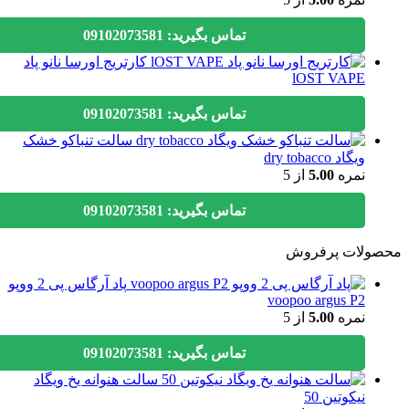
تماس بگیرید: 09102073581
کارتریج اورسا نانو پاد
lOST VAPE
تماس بگیرید: 09102073581
سالت تنباکو خشک
ویگاد dry tobacco
نمره
5.00
از 5
تماس بگیرید: 09102073581
ولات پرفروش
پاد آرگاس پی 2 ووپو
voopoo argus P2
نمره
5.00
از 5
تماس بگیرید: 09102073581
سالت هنوانه یخ ویگاد
نیکوتین 50