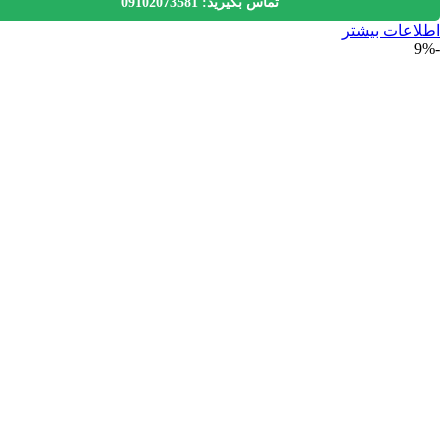
تماس بگیرید: 09102073581
عات بیشتر