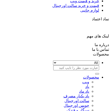
خرید و قیمت ویپ
قیمت و خرید سالت اورجینال
لوازم جانبی
 اعتماد
 های مهم
ره ما
 با ما
ولات
جستجو
برای:
محصولات
ویپ
پاد
پاد ماد
پاد یکبار مصرف
سالت اورجینال
جویس اورجینال
سیگار و فندک