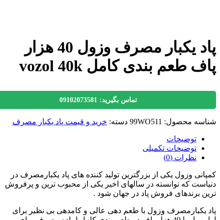
پاد یکبار مصرف وزول 40 هزار
 طعم بندی کامل vozol 40k
تماس بگیرید: 09102073581
سه محصول:
99WO511
دسته:
خرید و قیمت پاد یکبار مصرف
توضیحات
توضیحات تکمیلی
نظرات (0)
نی وزول یکی از بزرگترین تولید کننده های پاد یکبارمصرف در
ست که توانسته در سالهای اخیر یکی از محبوب ترین و پرفروش
 برندهای فروش پاد در جهان شود .
یکبارمصرف وزول با طعم دهی عالی و کامدهی بی نظیر برای
اولین بار با 40 هزار پاف در طعم بندی کامل اماده مصرف برای