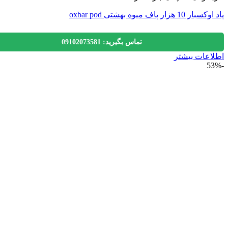
 هزار پاف میوه بهشتی oxbar pod
تماس بگیرید: 09102073581
عات بیشتر