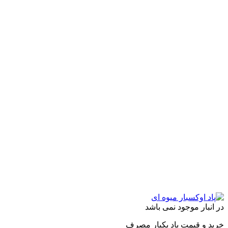
لفی
.
ه
ن
ه
ول
اب
نبار موجود نمی باشد
 و قیمت پاد یکبار مصرف