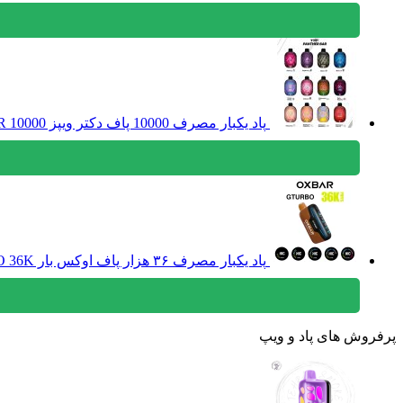
پاد یکبار مصرف 10000 پاف دکتر ویپز DR VAPES PANTHER BAR 10000
پاد یکبار مصرف ۳۶ هزار پاف اوکس بار OXBAR GTURBO 36K
پرفروش های پاد و ویپ