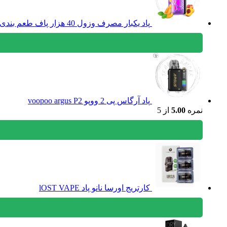
پاد یکبار مصرف وزول 40 هزار پاف طعم بندی کامل vozol 40k
پاد آرگاس پی 2 ووپو voopoo argus P2
نمره
5.00
از 5
کارتریج اورسا نانو پاد lOST VAPE