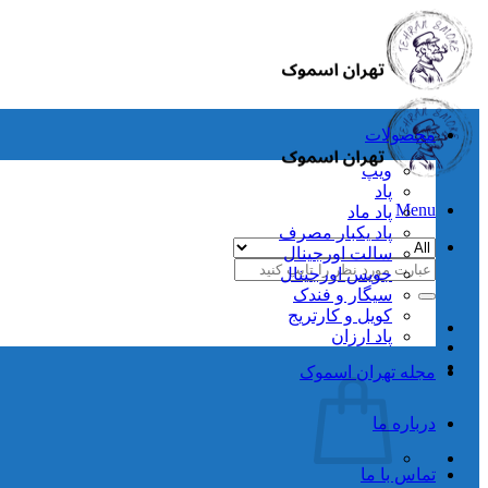
Skip
to
content
محصولات
ویپ
پاد
Menu
پاد ماد
پاد یکبار مصرف
سالت اورجینال
جستجو
جویس اورجینال
برای:
سیگار و فندک
کویل و کارتریج
پاد ارزان
مجله تهران اسموک
درباره ما
تماس با ما