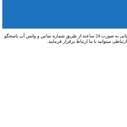
سلام و احترام، تمامی سفارشات کمتر از 3 ساعت انجام میشوند و اطلاعات سفارش شما به شماره تماس پیامک میشود. همچنین تیم پشتیبانی به صورت 24 ساعته از طریق شماره تماس و واتس آپ پاسخگو
باطی میتوانید با ما ارتباط برقرار فرمایید.