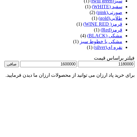
سبز(twill green)
(1)
سفید (WHITE)
(1)
صورتی(pink)
(2)
طلایی(gold)
(1)
قرمز( WINE RED)
(1)
قرمز(Red)
(1)
مشکی (BLACK)
(4)
مشکی با خطوط سبز
(1)
نقره ای(silver)
(1)
ر براساس قیمت
قل
حداكثر
صافی
ت
قيمت
 خرید پاد ارزان می توانید از محصولات ارزان ما دیدن فرمایید.