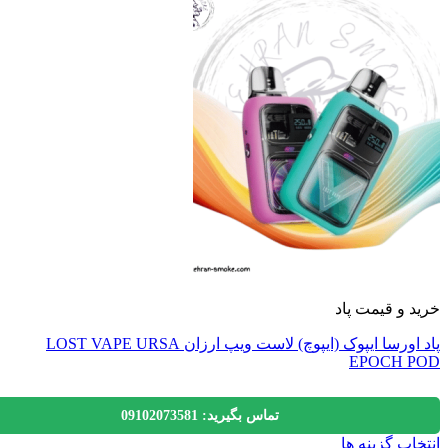
 و قیمت پاد
پاد اورسا ایپوک (ایپوچ) لاست ویپ ارزان LOST VAPE URSA
EPOCH 
تماس بگیرید: 09102073581
اب گزینه ها