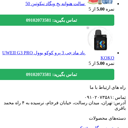
سالت هنوانه یخ ویگاد نیکوتین 50
نمره
5.00
از 5
تماس بگیرید: 09102073581
پاد ماد جی 3 پرو کوکو یوول UWEII G3 PRO
KOKO
نمره
5.00
از 5
تماس بگیرید: 09102073581
های ارتباط با ما
۰۹۱۰۲۰۷۳
آدرس: تهران، میدان رسالت، خیابان فرجام، نرسیده به ۴ راه محمد
ی
ه‌های محصولات