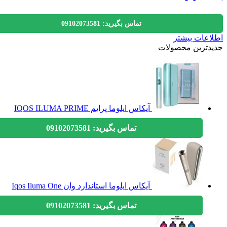
تماس بگیرید: 09102073581
عات بیشتر
دترین محصولات
آیکاس ایلوما پرایم IQOS ILUMA PRIME
تماس بگیرید: 09102073581
آیکاس ایلوما استاندارد وان Iqos Iluma One
تماس بگیرید: 09102073581