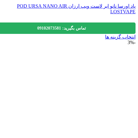
پاد اورسا نانو ایر لاست ویپ ارزان POD URSA NANO AIR
LOSTV
تماس بگیرید: 09102073581
اب گزینه ها
ول
ی
لفی
.
ه
ن
ه
ول
اب