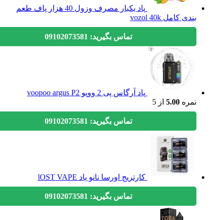
پاد یکبار مصرف وزول 40 هزار پاف طعم
بندی کامل vozol 40k
تماس بگیرید: 09102073581
پاد آرگاس پی 2 ووپو voopoo argus P2
نمره
5.00
از 5
تماس بگیرید: 09102073581
کارتریج اورسا نانو پاد lOST VAPE
تماس بگیرید: 09102073581