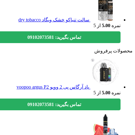
سالت تنباکو خشک ویگاد dry tobacco
نمره
5.00
از 5
تماس بگیرید: 09102073581
ولات پرفروش
پاد آرگاس پی 2 ووپو voopoo argus P2
نمره
5.00
از 5
تماس بگیرید: 09102073581