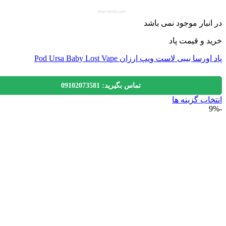
نبار موجود نمی باشد
 و قیمت پاد
سا بیبی لاست ویپ ارزان Pod Ursa Baby Lost Vape
تماس بگیرید: 09102073581
اب گزینه ها
ول
ی
لفی
.
ه
ن
ه