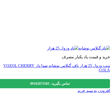
اب
 و قیمت پاد یکبار مصرف
ویپ وزول 25 هزار پاف گیلاس نوشابه صدا دار VOZOL CHERRY
C
تماس بگیرید: 09102073581
دن به سبد خرید