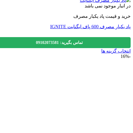
نبار موجود نمی باشد
 و قیمت پاد یکبار مصرف
 مصرف 600 پاف ایگنایت IGNITE
تماس بگیرید: 09102073581
اب گزینه ها
ول
ی
لفی
.
ه
ن
ه
ول