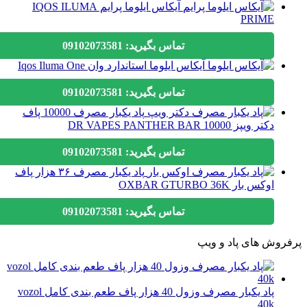
آیکاس ایلوما پرایم IQOS ILUMA
PRIME
تماس بگیرید: 09102073581
آیکاس ایلوما استاندارد وان Iqos Iluma One
تماس بگیرید: 09102073581
پاد یکبار مصرف 10000 پاف
دکتر ویپز DR VAPES PANTHER BAR 10000
تماس بگیرید: 09102073581
پاد یکبار مصرف ۳۶ هزار پاف
اوکس بار OXBAR GTURBO 36K
تماس بگیرید: 09102073581
وش های پاد و ویپ
پاد یکبار مصرف وزول 40 هزار پاف طعم بندی کامل vozol
40k