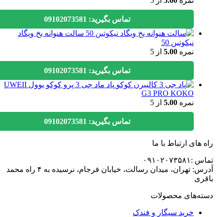
نمره
5.00
از 5
تماس بگیرید: 09102073581
سالت هنوانه یخ ویگاد
نیکوتین 50
نمره
5.00
از 5
تماس بگیرید: 09102073581
پاد ماد جی 3 پرو کوکو یوول UWEII
G3 PRO KOKO
نمره
5.00
از 5
تماس بگیرید: 09102073581
های ارتباط با ما
۰۹۱۰۲۰۷۳
آدرس: تهران، میدان رسالت، خیابان فرجام، نرسیده به ۴ راه محمد
ی
ه‌های محصولات
خرید سیگار و فندک