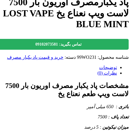
پاد یکبارمصرف اوریون بار 7500
لاست ویپ نعناع یخ LOST VAPE
BLUE MI
تماس بگیرید: 09102073581
سه محصول:
99WO231
دسته:
خرید و قیمت پاد یکبار مصرف
توضیحات
نظرات (0)
مشخصات پاد یکبار مصرف اوریون بار 7500
ت ویپ طعم نعناع یخ
ی
: 650 میلی آمپر
د پاف
: 7500
ن نیکوتین
: 5 درصد