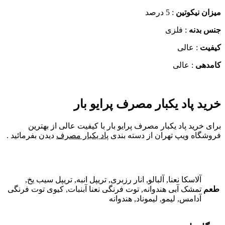
ن نیکوتین
: 5 درصد
 بدنه
: فلزی
یت
: عالی
دهی
: عالی
د پاد یکبار مصرف پرایو بار
 خرید پاد یکبار مصرف پرایو بار با کیفیت عالی از بهترین
گاه ویپ تهران از دسته بندی
پاد یکبار مصرف
دیدن بفرمائید .
آلاسکا نعنا, آلبالو, انار رزبری, تریپل انبه, تریپل سیب یخ,
م
تمشک آبی هندوانه, توت فرنگی نعنا آبنبات, کیوی توت فرنگی
آدامس, لیمو, لیموناد, هندوانه