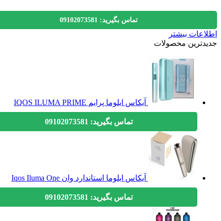
تماس بگیرید: 09102073581
عات بیشتر
دترین محصولات
آیکاس ایلوما پرایم IQOS ILUMA PRIME
تماس بگیرید: 09102073581
آیکاس ایلوما استاندارد وان Iqos Iluma One
تماس بگیرید: 09102073581