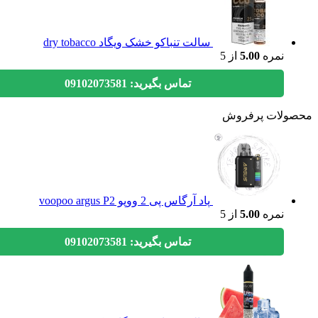
سالت تنباکو خشک ویگاد dry tobacco
نمره
5.00
از 5
تماس بگیرید: 09102073581
ولات پرفروش
پاد آرگاس پی 2 ووپو voopoo argus P2
نمره
5.00
از 5
تماس بگیرید: 09102073581