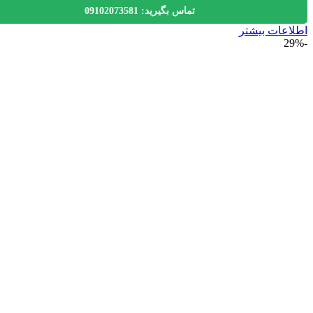
تماس بگیرید: 09102073581
عات بیشتر