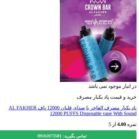
نبار موجود نمی باشد
 و قیمت پاد یکبار مصرف
پاد یکبار مصرف الفاخر با صدای قلیان 12000 پاف AL FAKHER
12000 PUFFS Disposable vape With S
ه
4.00
از 5
تماس بگیرید: 09102073581