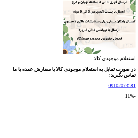
لام موجودی کالا
ورت تمایل به استعلام موجودی کالا یا سفارش عمده با ما
 بگیرید:
09102073