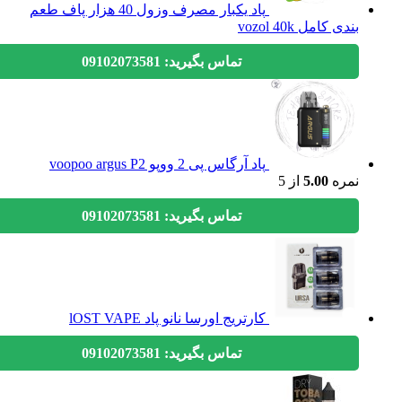
پاد یکبار مصرف وزول 40 هزار پاف طعم
بندی کامل vozol 40k
تماس بگیرید: 09102073581
پاد آرگاس پی 2 ووپو voopoo argus P2
نمره
5.00
از 5
تماس بگیرید: 09102073581
کارتریج اورسا نانو پاد lOST VAPE
تماس بگیرید: 09102073581