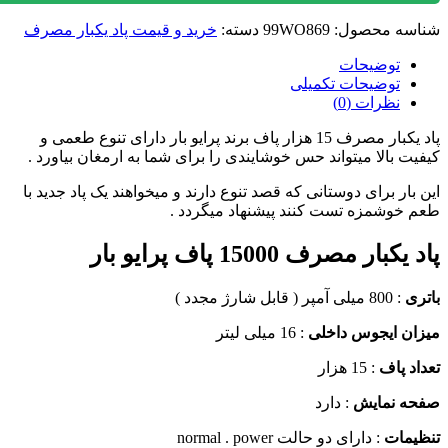
سه محصول:
99WO869
دسته:
خرید و قیمت پاد یکبار مصرف
توضیحات
توضیحات تکمیلی
نظرات (0)
پاد یکبار مصرف 15 هزار پاف برند پرایو بار دارای تنوع طعمی و
ت بالا میتواند حس خوشایندی را برای شما به ارمغان بیاورد .
بار برای دوستانی که قصد تنوع دارند و میخواهند یک پاد جدید با
خوشمزه تست کنند پیشنهاد میگردد .
بار مصرف 15000 پاف پرایو بار
ی
: 800 میلی آمپر ( قابل شارژ مجدد )
ن ایجوس داخلی
: 16 میلی لیتر
د پاف
: 15 هزار
ه نمایش
: دارد
یمات
: دارای دو حالت normal . power