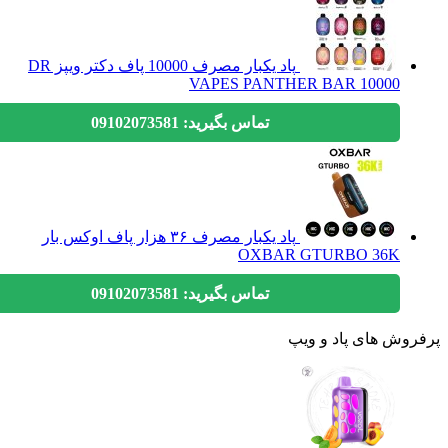
پاد یکبار مصرف 10000 پاف دکتر ویپز DR
VAPES PANTHER BAR 10000
تماس بگیرید: 09102073581
پاد یکبار مصرف ۳۶ هزار پاف اوکس بار
OXBAR GTURBO 36K
تماس بگیرید: 09102073581
وش های پاد و ویپ