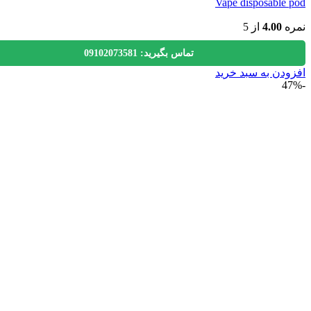
Vape disposable
ه
4.00
از 5
تماس بگیرید: 09102073581
دن به سبد خرید