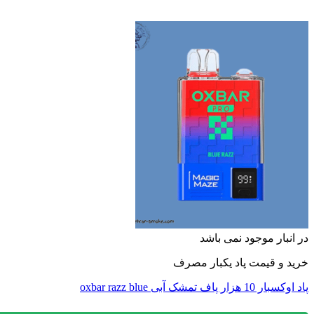
نبار موجود نمی باشد
 و قیمت پاد یکبار مصرف
زار پاف تمشک آبی oxbar razz blue