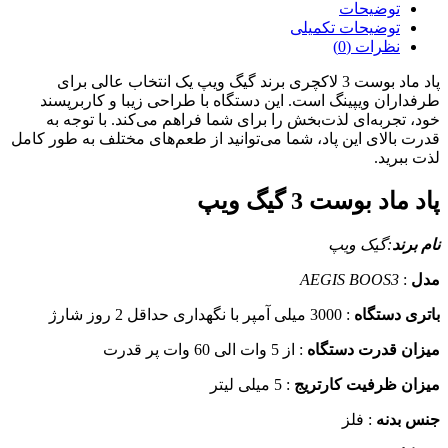
توضیحات
توضیحات تکمیلی
نظرات (0)
پاد ماد بوست 3 لاکچری برند گیگ ویپ یک انتخاب عالی برای
اران ویپینگ است. این دستگاه با طراحی زیبا و کاربرپسند
 تجربه‌ای لذت‌بخش را برای شما فراهم می‌کند. با توجه به
 بالای این پاد، شما می‌توانید از طعم‌های مختلف به طور کامل
ببرید.
ماد بوست 3 گیگ ویپ
برند
:گیک ویپ
AEGIS BOOS3
:
ی دستگاه
: 3000 میلی آمپر با نگهداری حداقل 2 روز شارژ
ن قدرت دستگاه
: از 5 وات الی 60 وات پر قدرت
ن ظرفیت کارتریج
: 5 میلی لیتر
 بدنه
: فلز