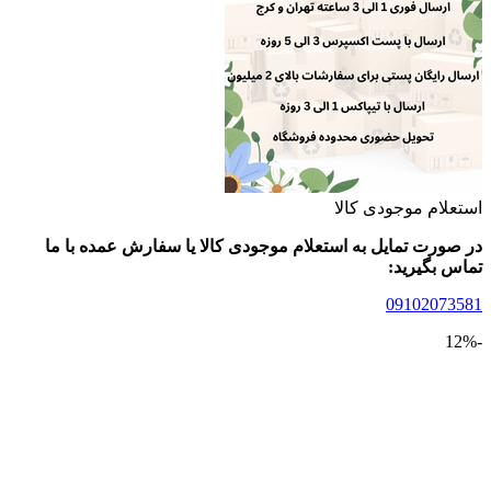
لام موجودی کالا
ورت تمایل به استعلام موجودی کالا یا سفارش عمده با ما
 بگیرید:
09102073