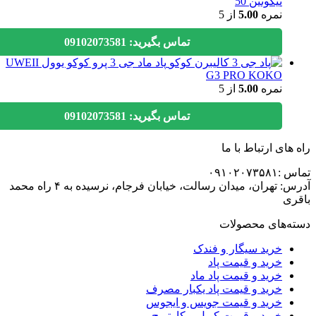
نیکوتین 50
نمره
5.00
از 5
تماس بگیرید: 09102073581
پاد ماد جی 3 پرو کوکو یوول UWEII
G3 PRO KOKO
نمره
5.00
از 5
تماس بگیرید: 09102073581
های ارتباط با ما
۰۹۱۰۲۰۷۳
آدرس: تهران، میدان رسالت، خیابان فرجام، نرسیده به ۴ راه محمد
ی
ه‌های محصولات
خرید سیگار و فندک
خرید و قیمت پاد
خرید و قیمت پاد ماد
خرید و قیمت پاد یکبار مصرف
خرید و قیمت جویس و ایجوس
خرید و قیمت کویل و کارتریج