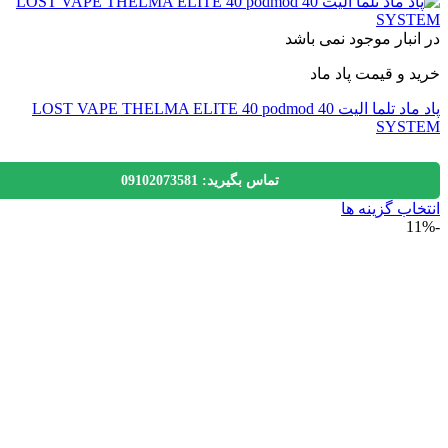
نبار موجود نمی باشد
 و قیمت پاد ماد
پاد ماد تلما الیت 40 LOST VAPE THELMA ELITE 40 podmod
SYS
تماس بگیرید: 09102073581
اب گزینه ها
ول
ی
لفی
.
ه
ن