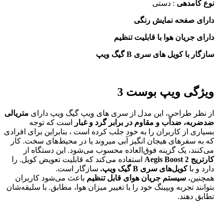
کامدهی
: دستی
ی صفحه نمایش رنگی
ی جریان هوا با قابلیت تنظیم
ر با کویل های سری B گیگ ویپ
گی ویپ بوست 3
ظر طراحی، این مدل از سری های ویپ گیگ ویپ دارای
متریالی
به، ضدآب و مقاوم در برابر گرد و غبار
است که توجه
ری از کاربران را به خود جلب کرده است ، بنابراین برای افرادی
ه سفرهای هیجان انگیز آبی میروند یا در محیط‌های سخت. کار
نند، یک گزینه فوق‌العاده محسوب می‌شود. این دستگاه از
Aegis Boost
استفاده می‌کند که قابلیت تعویض کویل. را
 و با
کویل‌های سری B گیک ویپ.
سازگار است.
نین،
سیستم جریان هوای قابل تنظیم
باعث می‌شود کاربران
نند تجربه ویپینگ خود را با تغییر میزان هوا، مطابق. با سلیقه‌شان
ق دهند.