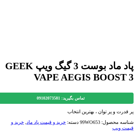
پاد ماد بوست 3 گیگ ویپ GEEK
VAPE AEGIS BOOST
تماس بگیرید: 09102073581
درت و پر توان ، بهترین انتخاب
سه محصول:
99WO653
دسته:
خرید و قیمت پاد ماد
,
خرید و
ت ویپ