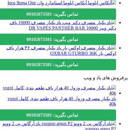
آیکاس ایلوما استاندارد وان Iqos Iluma One
تماس بگیرید: 09102073581
پاد یکبار مصرف 10000 پاف
دکتر ویپز DR VAPES PANTHER BAR 10000
تماس بگیرید: 09102073581
پاد یکبار مصرف ۳۶ هزار پاف
اوکس بار OXBAR GTURBO 36K
تماس بگیرید: 09102073581
وش های پاد و ویپ
پاد یکبار مصرف وزول 40 هزار پاف طعم بندی کامل vozol
40k
تماس بگیرید: 09102073581
پاد آرگاس پی 2 ووپو
voopoo argus P2