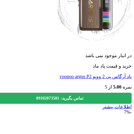
نبار موجود نمی باشد
 و قیمت پاد ماد
پی 2 ووپو voopoo argus P2
ه
5.00
از 5
تماس بگیرید: 09102073581
عات بیشتر