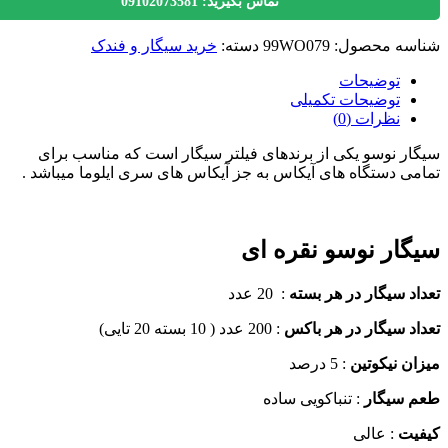
تماس بگیرید: 09102073581
سه محصول:
99WO079
دسته:
خرید سیگار و فندک
توضیحات
توضیحات تکمیلی
نظرات (0)
ر نوسو یکی از برندهای فیلتر سیگار است که مناسب برای
ی دستگاه های آیکاس به جز آیکاس های سری ایلوما میباشد .
ار نوسو نقره ای
د سیگار در هر بسته
: 20 عدد
د سیگار در هر باکس
: 200 عدد ( 10 بسته 20 تایی)
ن نیکوتین
: 5 درصد
 سیگار
: تنباکویی ساده
یت
: عالی