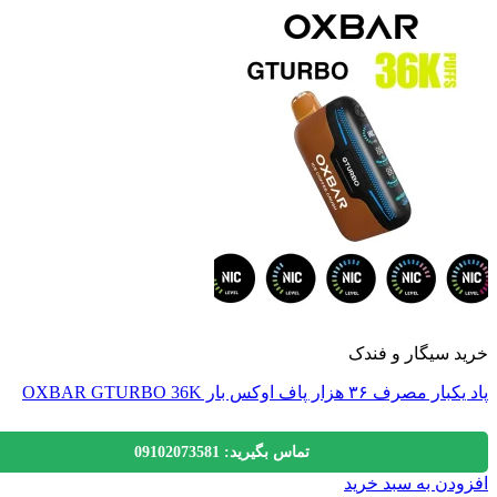
 سیگار و فندک
رف ۳۶ هزار پاف اوکس بار OXBAR GTURBO 36K
تماس بگیرید: 09102073581
دن به سبد خرید