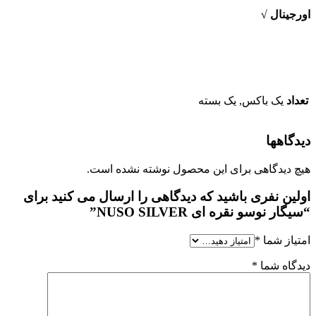
ینال √
د
یک باکس, یک بسته
اهها
دیدگاهی برای این محصول نوشته نشده است.
ین نفری باشید که دیدگاهی را ارسال می کنید برای
ر نوسو نقره ای NUSO SILVER”
از شما
*
اه شما
*