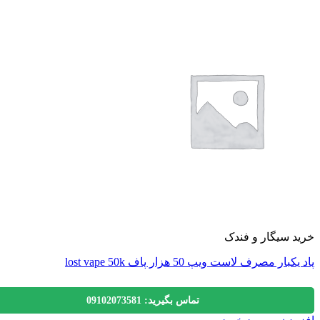
 سیگار و فندک
ار مصرف لاست ویپ 50 هزار پاف lost vape 50k
تماس بگیرید: 09102073581