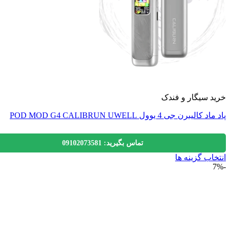
 سیگار و فندک
لیبرن جی 4 یوول POD MOD G4 CALIBRUN UWELL
تماس بگیرید: 09102073581
اب گزینه ها
ول
ی
لفی
.