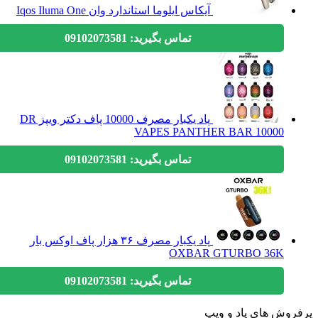
آیکاس ایلوما استاندارد وان Iqos Iluma One
تماس بگیرید: 09102073581
پاد یکبار مصرف 10000 پاف دکتر ویپز DR
VAPES PANTHER BAR 10000
تماس بگیرید: 09102073581
پاد یکبار مصرف ۳۶ هزار پاف اوکس بار
OXBAR GTURBO 36K
تماس بگیرید: 09102073581
وش های پاد و ویپ