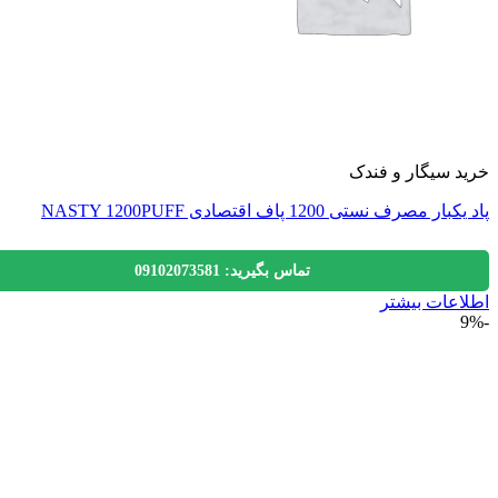
 سیگار و فندک
 مصرف نستی 1200 پاف اقتصادی NASTY 1200PUFF
تماس بگیرید: 09102073581
عات بیشتر