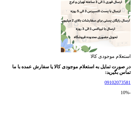
لام موجودی کالا
ورت تمایل به استعلام موجودی کالا یا سفارش عمده با ما
 بگیرید:
09102073