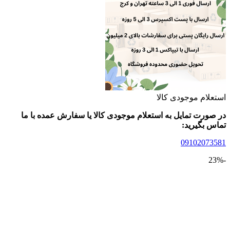
لام موجودی کالا
ورت تمایل به استعلام موجودی کالا یا سفارش عمده با ما
 بگیرید:
09102073