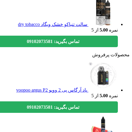
سالت تنباکو خشک ویگاد dry tobacco
نمره
5.00
از 5
تماس بگیرید: 09102073581
ولات پرفروش
پاد آرگاس پی 2 ووپو voopoo argus P2
نمره
5.00
از 5
تماس بگیرید: 09102073581