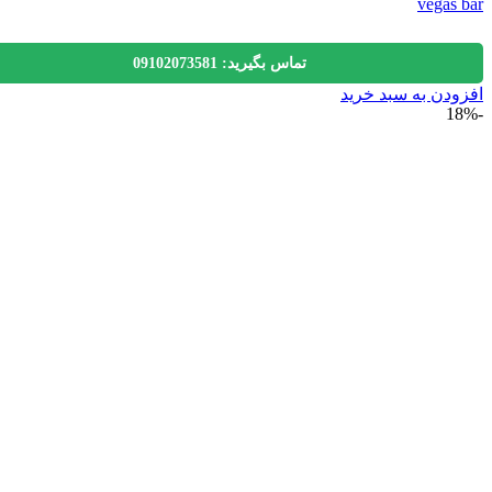
vegas
تماس بگیرید: 09102073581
دن به سبد خرید