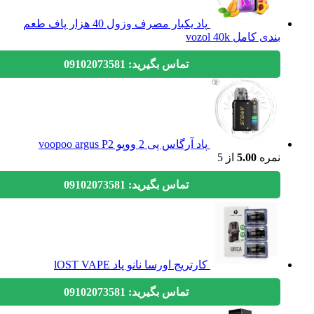
پاد یکبار مصرف وزول 40 هزار پاف طعم
بندی کامل vozol 40k
تماس بگیرید: 09102073581
پاد آرگاس پی 2 ووپو voopoo argus P2
نمره
5.00
از 5
تماس بگیرید: 09102073581
کارتریج اورسا نانو پاد lOST VAPE
تماس بگیرید: 09102073581