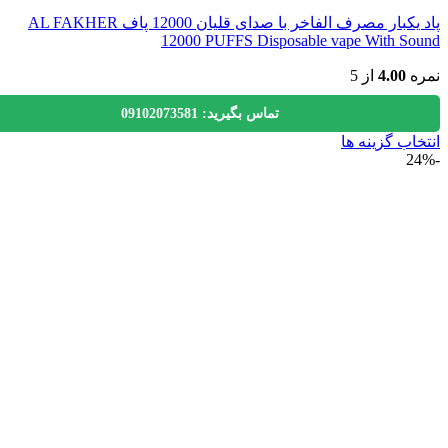
پاد یکبار مصرف الفاخر با صدای قلیان 12000 پاف AL FAKHER
12000 PUFFS Disposable vape With S
ه
4.00
از 5
تماس بگیرید: 09102073581
اب گزینه ها
ول
ی
لفی
.
ه
ن
ه
ول
اب