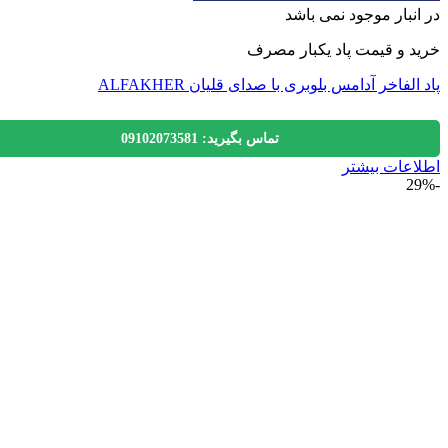
نبار موجود نمی باشد
 و قیمت پاد یکبار مصرف
لفاخر آدامس بلوبری با صدای قلیان ALFAKHER
تماس بگیرید: 09102073581
عات بیشتر