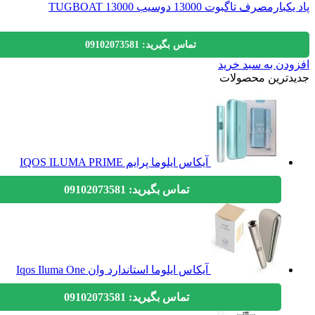
رمصرف تاگبوت 13000 دوسیب TUGBOAT 13000
تماس بگیرید: 09102073581
دن به سبد خرید
دترین محصولات
آیکاس ایلوما پرایم IQOS ILUMA PRIME
تماس بگیرید: 09102073581
آیکاس ایلوما استاندارد وان Iqos Iluma One
تماس بگیرید: 09102073581