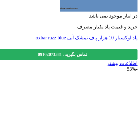
نبار موجود نمی باشد
 و قیمت پاد یکبار مصرف
زار پاف تمشک آبی oxbar razz blue
تماس بگیرید: 09102073581
عات بیشتر