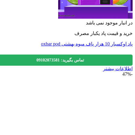
نبار موجود نمی باشد
 و قیمت پاد یکبار مصرف
 هزار پاف میوه بهشتی oxbar pod
تماس بگیرید: 09102073581
عات بیشتر