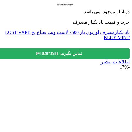
نبار موجود نمی باشد
 و قیمت پاد یکبار مصرف
پاد یکبارمصرف اوریون بار 7500 لاست ویپ نعناع یخ LOST VAPE
BLUE M
تماس بگیرید: 09102073581
عات بیشتر