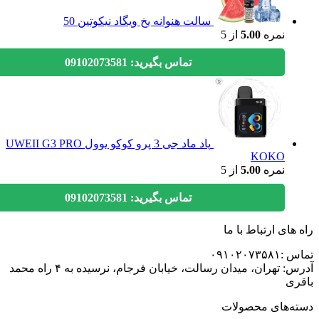
سالت هنوانه یخ ویگاد نیکوتین 50
نمره
5.00
از 5
تماس بگیرید: 09102073581
پاد ماد جی 3 پرو کوکو یوول UWEII G3 PRO
KOKO
نمره
5.00
از 5
تماس بگیرید: 09102073581
های ارتباط با ما
۰۹۱۰۲۰۷۳
آدرس: تهران، میدان رسالت، خیابان فرجام، نرسیده به ۴ راه محمد
ی
ه‌های محصولات