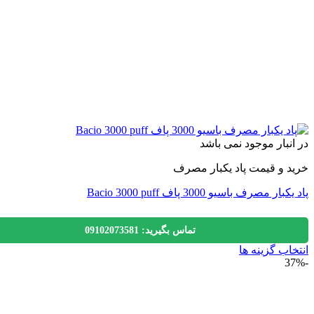
نبار موجود نمی باشد
 و قیمت پاد یکبار مصرف
ر مصرف باسیو 3000 پاف Bacio 3000 puff
تماس بگیرید: 09102073581
اب گزینه ها
ول
ی