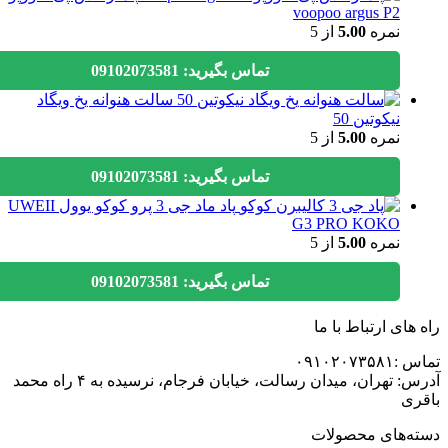
voopoo argus P2
نمره
5.00
از 5
تماس بگیرید: 09102073581
سالت هنوانه یخ ویگاد
نیکوتین 50
نمره
5.00
از 5
تماس بگیرید: 09102073581
پاد ماد جی 3 پرو کوکو یوول UWEII
G3 PRO KOKO
نمره
5.00
از 5
تماس بگیرید: 09102073581
های ارتباط با ما
۰۹۱۰۲۰۷۳
آدرس: تهران، میدان رسالت، خیابان فرجام، نرسیده به ۴ راه محمد
ی
ه‌های محصولات