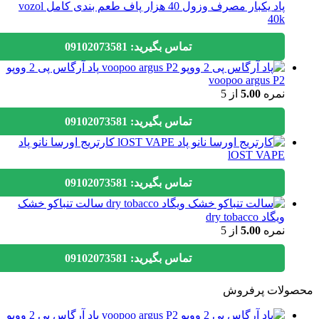
پاد یکبار مصرف وزول 40 هزار پاف طعم بندی کامل vozol
40k
تماس بگیرید: 09102073581
پاد آرگاس پی 2 ووپو
voopoo argus P2
نمره
5.00
از 5
تماس بگیرید: 09102073581
کارتریج اورسا نانو پاد
lOST VAPE
تماس بگیرید: 09102073581
سالت تنباکو خشک
ویگاد dry tobacco
نمره
5.00
از 5
تماس بگیرید: 09102073581
ولات پرفروش
پاد آرگاس پی 2 ووپو