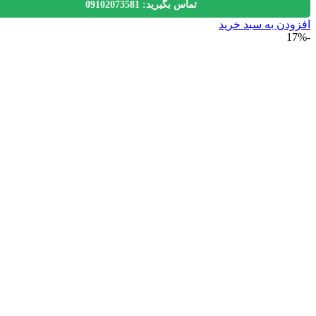
تماس بگیرید: 09102073581
دن به سبد خرید