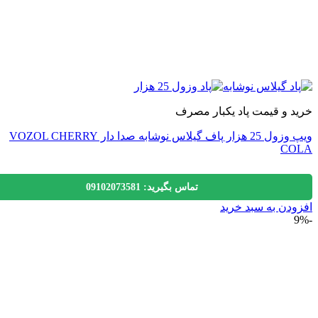
 و قیمت پاد یکبار مصرف
ویپ وزول 25 هزار پاف گیلاس نوشابه صدا دار VOZOL CHERRY
C
تماس بگیرید: 09102073581
دن به سبد خرید