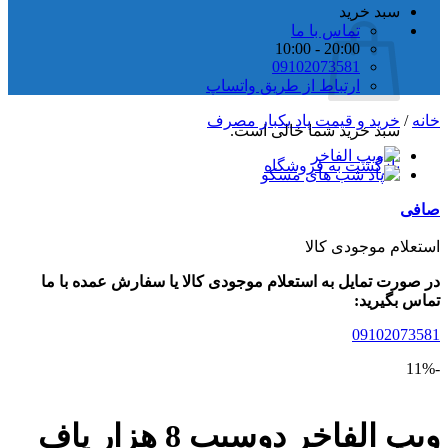
سبد خرید
تماس با ما
20:00 - 10:00
09102073581
ارتباط از طریق واتساپ
/
خرید و قیمت پاد یکبار مصرف
سبد خرید شما خالی است.
بازگشت به فروشگاه
ی
لام موجودی کالا
ورت تمایل به استعلام موجودی کالا یا سفارش عمده با ما
 بگیرید:
09102073
ویپ الفاخر دوسیب 8 هزار پاف