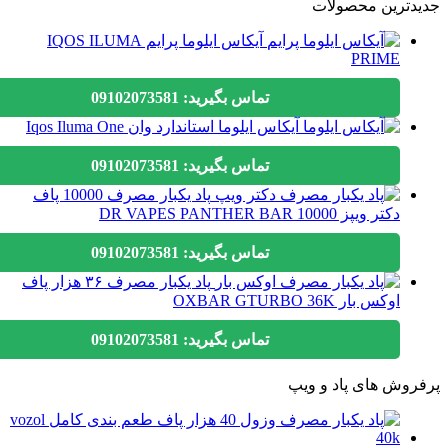
دترین محصولات
آیکاس ایلوما پرایم IQOS ILUMA
PRIME
تماس بگیرید: 09102073581
آیکاس ایلوما استاندارد وان Iqos Iluma One
تماس بگیرید: 09102073581
پاد یکبار مصرف 10000 پاف
دکتر ویپز DR VAPES PANTHER BAR 10000
تماس بگیرید: 09102073581
پاد یکبار مصرف ۳۶ هزار پاف
اوکس بار OXBAR GTURBO 36K
تماس بگیرید: 09102073581
وش های پاد و ویپ