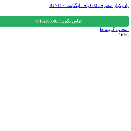
 مصرف 600 پاف ایگنایت IGNITE
تماس بگیرید: 09102073581
اب گزینه ها
ول
ی
لفی
.
ه
ن
ه
ول
اب