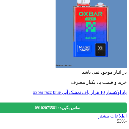
نبار موجود نمی باشد
 و قیمت پاد یکبار مصرف
زار پاف تمشک آبی oxbar razz blue
تماس بگیرید: 09102073581
عات بیشتر