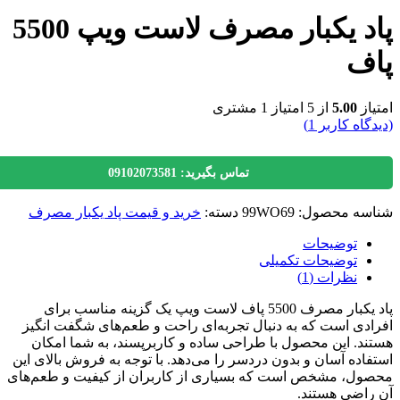
پاد یکبار مصرف لاست ویپ 5500
ف
از
5.00
از 5 امتیاز
1
مشتری
گاه کاربر
1
)
تماس بگیرید: 09102073581
سه محصول:
99WO69
دسته:
خرید و قیمت پاد یکبار مصرف
توضیحات
توضیحات تکمیلی
نظرات (1)
پاد یکبار مصرف 5500 پاف لاست ویپ یک گزینه مناسب برای
دی است که به دنبال تجربه‌ای راحت و طعم‌های شگفت انگیز
د. این محصول با طراحی ساده و کاربرپسند، به شما امکان
اده آسان و بدون دردسر را می‌دهد. با توجه به فروش بالای این
ل، مشخص است که بسیاری از کاربران از کیفیت و طعم‌های
اضی هستند.