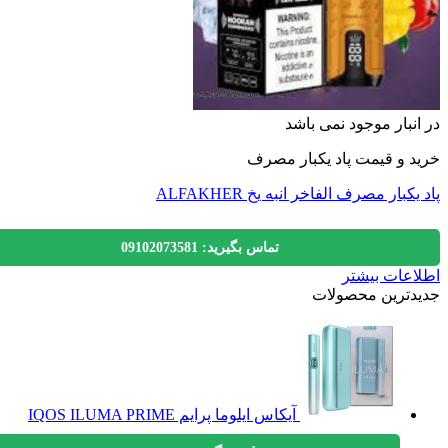
نبار موجود نمی باشد
 و قیمت پاد یکبار مصرف
کبار مصرف الفاخر انبه یخ ALFAKHER
تماس بگیرید: 09102073581
عات بیشتر
دترین محصولات
آیکاس ایلوما پرایم IQOS ILUMA PRIME