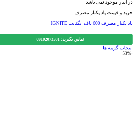
نبار موجود نمی باشد
 و قیمت پاد یکبار مصرف
 مصرف 600 پاف ایگنایت IGNITE
تماس بگیرید: 09102073581
اب گزینه ها
ول
ی
لفی
.
ه
ن
ه
ول
اب