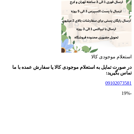
لام موجودی کالا
ورت تمایل به استعلام موجودی کالا یا سفارش عمده با ما
 بگیرید:
09102073