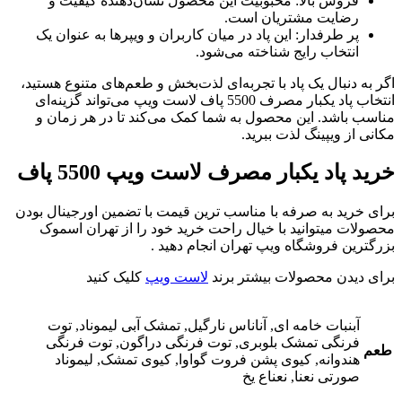
فروش بالا: محبوبیت این محصول نشان‌دهنده کیفیت و
رضایت مشتریان است.
پر طرفدار: این پاد در میان کاربران و ویپرها به عنوان یک
انتخاب رایج شناخته می‌شود.
به دنبال یک پاد با تجربه‌ای لذت‌بخش و طعم‌های متنوع هستید،
انتخاب پاد یکبار مصرف 5500 پاف لاست ویپ می‌تواند گزینه‌ای
ب باشد. این محصول به شما کمک می‌کند تا در هر زمان و
ی از ویپینگ لذت ببرید.
د پاد یکبار مصرف لاست ویپ 5500 پاف
 خرید به صرفه با مناسب ترین قیمت با تضمین اورجینال بودن
لات میتوانید با خیال راحت خرید خود را از تهران اسموک
ترین فروشگاه ویپ تهران انجام دهید .
 دیدن محصولات بیشتر برند
لاست ویپ
کلیک کنید
آبنبات خامه ای, آناناس نارگیل, تمشک آبی لیموناد, توت
فرنگی تمشک بلوبری, توت فرنگی دراگون, توت فرنگی
م
هندوانه, کیوی پشن فروت گواوا, کیوی تمشک, لیموناد
صورتی نعنا, نعناع یخ