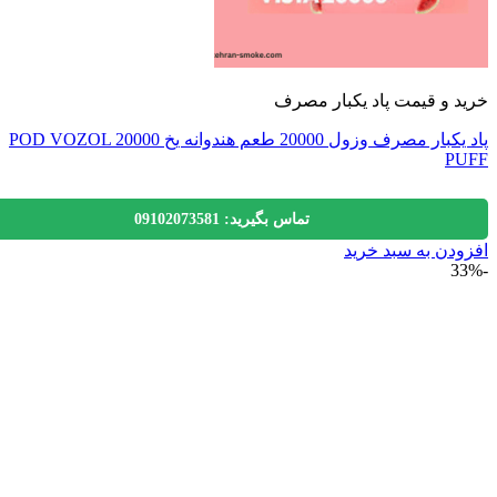
 و قیمت پاد یکبار مصرف
پاد یکبار مصرف وزول 20000 طعم هندوانه یخ POD VOZOL 20000
P
تماس بگیرید: 09102073581
دن به سبد خرید