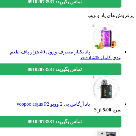
تماس بگیرید: 09102073581
وش های پاد و ویپ
پاد یکبار مصرف وزول 40 هزار پاف طعم
بندی کامل vozol 40k
تماس بگیرید: 09102073581
پاد آرگاس پی 2 ووپو voopoo argus P2
نمره
5.00
از 5
تماس بگیرید: 09102073581