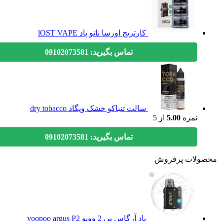
کارتریج اورسا نانو پاد lOST VAPE
تماس بگیرید: 09102073581
سالت تنباکو خشک ویگاد dry tobacco
نمره
5.00
از 5
تماس بگیرید: 09102073581
ولات پرفروش
پاد آرگاس پی 2 ووپو voopoo argus P2