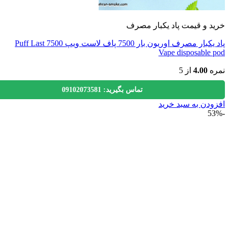
 و قیمت پاد یکبار مصرف
پاد یکبار مصرف اوریون بار 7500 پاف لاست ویپ 7500 Puff Last
Vape disposable
ه
4.00
از 5
تماس بگیرید: 09102073581
دن به سبد خرید