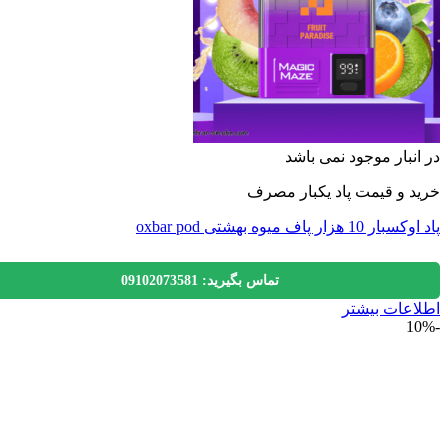
نبار موجود نمی باشد
 و قیمت پاد یکبار مصرف
 هزار پاف میوه بهشتی oxbar pod
تماس بگیرید: 09102073581
عات بیشتر