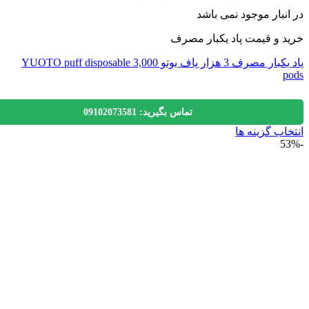
نبار موجود نمی باشد
 و قیمت پاد یکبار مصرف
پاد یکبار مصرف 3 هزار پاف یوتو 3,000 YUOTO puff disposable
تماس بگیرید: 09102073581
اب گزینه ها
ول
ی
لفی
.
ه
ن
ه