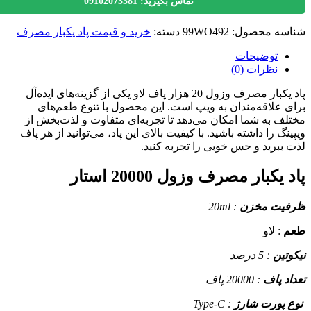
تماس بگیرید: 09102073581
سه محصول:
99WO492
دسته:
خرید و قیمت پاد یکبار مصرف
توضیحات
نظرات (0)
پاد یکبار مصرف وزول 20 هزار پاف لاو یکی از گزینه‌های ایده‌آل
 علاقه‌مندان به ویپ است. این محصول با تنوع طعم‌های
ف به شما امکان می‌دهد تا تجربه‌ای متفاوت و لذت‌بخش از
نگ را داشته باشید. با کیفیت بالای این پاد، می‌توانید از هر پاف
ببرید و حس خوبی را تجربه کنید.
یکبار مصرف وزول 20000 استار
یت مخزن
: 20ml
: لاو
تین
: 5 درصد
د پاف
: 20000 پاف
پورت شارژ
: Type-C