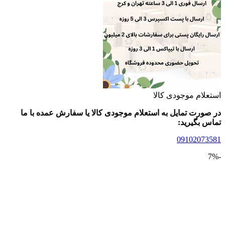
لام موجودی کالا
ورت تمایل به استعلام موجودی کالا یا سفارش عمده با ما
 بگیرید:
09102073