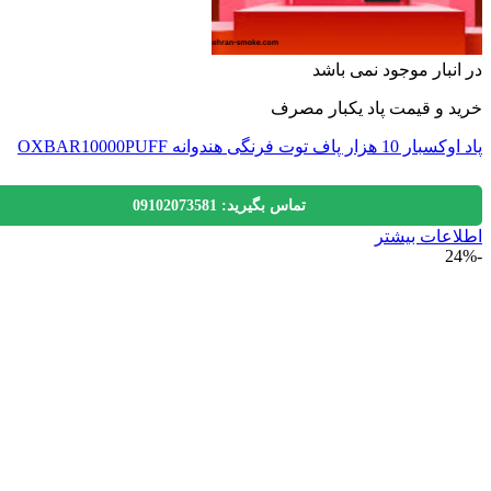
نبار موجود نمی باشد
 و قیمت پاد یکبار مصرف
ر پاف توت فرنگی هندوانه OXBAR10000PUFF
تماس بگیرید: 09102073581
عات بیشتر