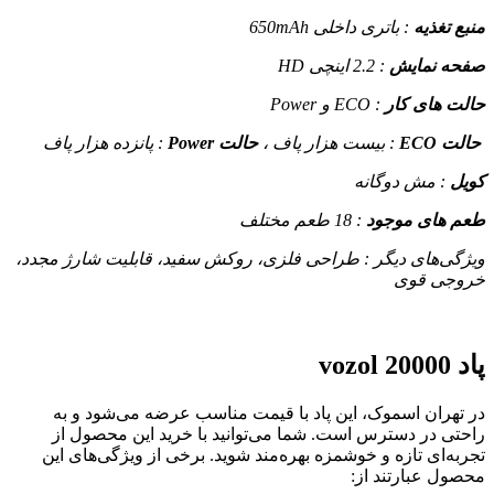
 تغذیه
: باتری داخلی 650mAh
ه نمایش
: 2.2 اینچی HD
 های کار
: ECO و Power
ECO
: بیست هزار پاف ،
حالت Power
: پانزده هزار پاف
ل
: مش دوگانه
 های موجود
: 18 طعم مختلف
ی‌های دیگر : طراحی فلزی، روکش سفید، قابلیت شارژ مجدد،
جی قوی
vozol 20000
هران اسموک، این پاد با قیمت مناسب عرضه می‌شود و به
ی در دسترس است. شما می‌توانید با خرید این محصول از
ه‌ای تازه و خوشمزه بهره‌مند شوید. برخی از ویژگی‌های این
ل عبارتند از: